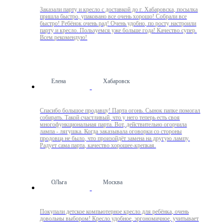
Заказали парту и кресло с доставкой до г. Хабаровска, посылка
пришла быстро, упаковано все очень хорошо! Собрали все
быстро! Ребёнок очень рад! Очень удобно, по росту настроили
парту и кресло. Пользуемся уже больше года! Качество супер.
Всем рекомендую!
Елена
Хабаровск
Спасибо большое продавцу! Парта огонь. Сынок папке помогал
собирать. Такой счастливый, что у него теперь есть своя
многофункциональная парта. Вот, действительно огорчила
лампа - лягушка. Когда заказывала оговорки со стороны
продовца не было, что произойдёт замена на другую лампу.
Радует сама парта, качество хорошее-крепкая.
ОЛьга
Москва
Покупали детское компьютерное кресло для ребёнка, очень
довольны выбором! Кресло удобное, эргономичное, учитывает