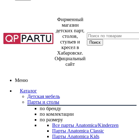
Фирменный
магазин
детских парт,
столов,
стульев и
кресел в
Хабаровске.
Официальный
сайт
Меню
Каталог
Детская мебель
Парты и столы
по бренду
по комлектации
по размеру
Все парты Anatomica/Kinderzen
Парты Anatomica Classic
Парты Anatomica Kids