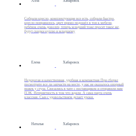
Алла
Хабаровск
Собрали кресло, комплектующие все есть, собрали быстро,
кресло понравилось, цвет прямо подошёл в тон к мебели,
ребёнок очень доволен, теперь младший тоже просит такое же,
будут скидки куплю и младшему
Елена
Хабаровск
Недорогая и качественная, удобная и компактная При сборке
посмотрите все ли запчасти на месте, у нас не оказалось опорный
ножек у стула. Связались в чате с поставщиком и отправили нам
ПЭК. Неприятность в том что ждали. А сама парта очень
классная. Сын с удовольствием делает уроки.
Наталья
Хабаровск