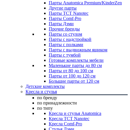
Парты Anatomica Premium/KinderZen
Другие парты
Парты TCT Nanotec
Парты Comf-Pro
Парты Дэми
Прочие бренды
Парты со стулом
Парты с надстройкой
Парты с полками
Парты с выдвижным ящиком
Парты с тумбой
Готовые комплекты мебели
Маленькие парты до 80 см
Парты от 80 до 100 см
Парты от 100 до 120 см
Большие парты от 120 см
Детские комплекты
Кресла и стулья
по бренду
по принадлежности
по типу
Кресла и стулья Anatomica
Кресла TCT Nanotec
Кресла Comf-Pro
Стулья Дэми