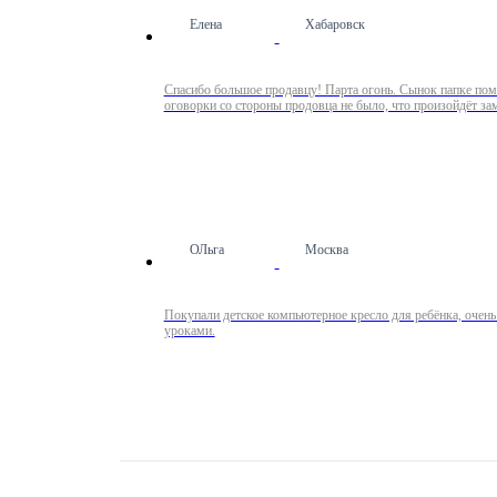
Елена
Хабаровск
Спасибо большое продавцу! Парта огонь. Сынок папке помог
оговорки со стороны продовца не было, что произойдёт зам
ОЛьга
Москва
Покупали детское компьютерное кресло для ребёнка, очень
уроками.