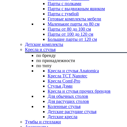
Парты с полками
Парты с выдвижным ящиком
Парты с тумбой
Готовые комплекты мебели
Маленькие парты до 80 см
Парты от 80 до 100 см
Парты от 100 до 120 см
Большие парты от 120 см
Детские комплекты
Кресла и стулья
по бренду
по принадлежности
по типу
Кресла и стулья Anatomica
Кресла TCT Nanotec
Кресла Comf-Pro
Стулья Дэми
Кресла и стулья прочих брендов
Для обычных столов
Для растущих столов
Коленные стулья
Детские растущие стулья
Детские кресла
Тумбы и стеллажи
Аксессуары