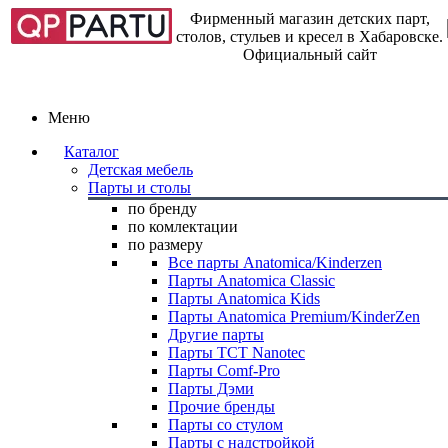
Фирменный магазин детских парт,
столов, стульев и кресел в Хабаровске.
Официальный сайт
Меню
Каталог
Детская мебель
Парты и столы
по бренду
по комлектации
по размеру
Все парты Anatomica/Kinderzen
Парты Anatomica Classic
Парты Anatomica Kids
Парты Anatomica Premium/KinderZen
Другие парты
Парты TCT Nanotec
Парты Comf-Pro
Парты Дэми
Прочие бренды
Парты со стулом
Парты с надстройкой