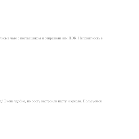
зались в чате с поставщиком и отправили нам ПЭК. Неприятность в
д! Очень удобно, по росту настроили парту и кресло. Пользуемся