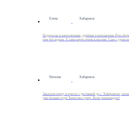
Елена
Хабаровск
Недорогая и качественная, удобная и компактная При сборк
том что ждали. А сама парта очень классная. Сын с удовол
Наталья
Хабаровск
Заказали парту и кресло с доставкой до г. Хабаровска, по
уже больше года! Качество супер. Всем рекомендую!