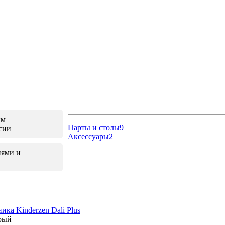
ым
Парты и столы
9
сии
Аксессуары
2
иями и
ика Kinderzen Dali Plus
ерый