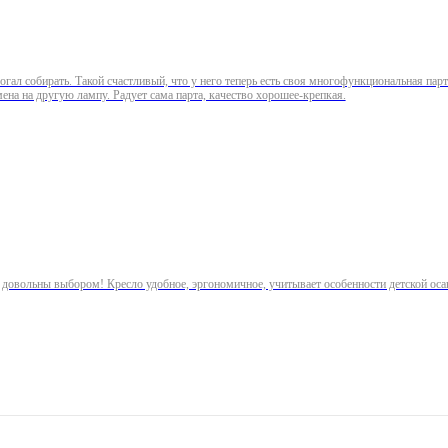
ал собирать. Такой счастливый, что у него теперь есть своя многофункциональная парта
ена на другую лампу. Радует сама парта, качество хорошее-крепкая.
 довольны выбором! Кресло удобное, эргономичное, учитывает особенности детской оса