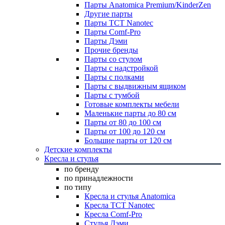
Парты Anatomica Premium/KinderZen
Другие парты
Парты TCT Nanotec
Парты Comf-Pro
Парты Дэми
Прочие бренды
Парты со стулом
Парты с надстройкой
Парты с полками
Парты с выдвижным ящиком
Парты с тумбой
Готовые комплекты мебели
Маленькие парты до 80 см
Парты от 80 до 100 см
Парты от 100 до 120 см
Большие парты от 120 см
Детские комплекты
Кресла и стулья
по бренду
по принадлежности
по типу
Кресла и стулья Anatomica
Кресла TCT Nanotec
Кресла Comf-Pro
Стулья Дэми