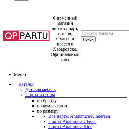
Фирменный
магазин
детских парт,
столов,
стульев и
кресел в
Хабаровске.
Официальный
сайт
Меню
Каталог
Детская мебель
Парты и столы
по бренду
по комлектации
по размеру
Все парты Anatomica/Kinderzen
Парты Anatomica Classic
Парты Anatomica Kids