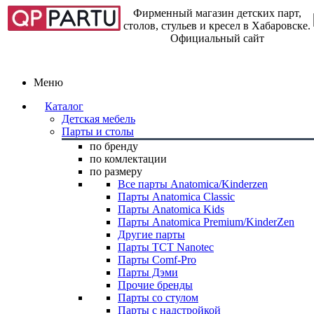
Фирменный магазин детских парт,
столов, стульев и кресел в Хабаровске.
Официальный сайт
Меню
Каталог
Детская мебель
Парты и столы
по бренду
по комлектации
по размеру
Все парты Anatomica/Kinderzen
Парты Anatomica Classic
Парты Anatomica Kids
Парты Anatomica Premium/KinderZen
Другие парты
Парты TCT Nanotec
Парты Comf-Pro
Парты Дэми
Прочие бренды
Парты со стулом
Парты с надстройкой