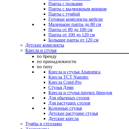
Парты с полками
Парты с выдвижным ящиком
Парты с тумбой
Готовые комплекты мебели
Маленькие парты до 80 см
Парты от 80 до 100 см
Парты от 100 до 120 см
Большие парты от 120 см
Детские комплекты
Кресла и стулья
по бренду
по принадлежности
по типу
Кресла и стулья Anatomica
Кресла TCT Nanotec
Кресла Comf-Pro
Стулья Дэми
Кресла и стулья прочих брендов
Для обычных столов
Для растущих столов
Коленные стулья
Детские растущие стулья
Детские кресла
Тумбы и стеллажи
Аксессуары