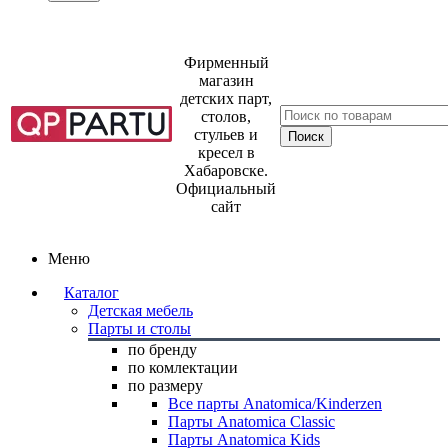
Фирменный
магазин
детских парт,
столов,
стульев и
кресел в
Хабаровске.
Официальный
сайт
Меню
Каталог
Детская мебель
Парты и столы
по бренду
по комлектации
по размеру
Все парты Anatomica/Kinderzen
Парты Anatomica Classic
Парты Anatomica Kids