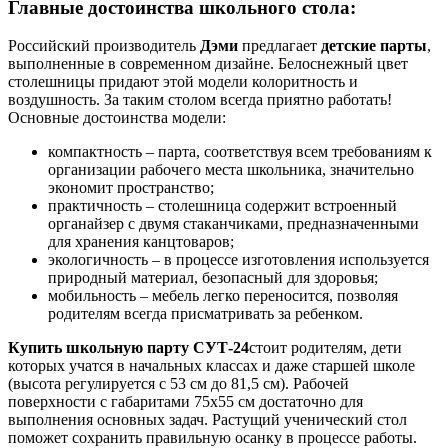
Главные достоинства школьного стола:
Российский производитель
Дэми
предлагает
детские парты
,
выполненные в современном дизайне. Белоснежный цвет
столешницы придают этой модели колоритность и
воздушность. За таким столом всегда приятно работать!
Основные достоинства модели:
компактность – парта, соответствуя всем требованиям к
организации рабочего места школьника, значительно
экономит пространство;
практичность – столешница содержит встроенный
органайзер с двумя стаканчиками, предназначенными
для хранения канцтоваров;
экологичность – в процессе изготовления используется
природный материал, безопасный для здоровья;
мобильность – мебель легко переносится, позволяя
родителям всегда присматривать за ребенком.
Купить школьную парту СУТ-24
стоит родителям, дети
которых учатся в начальных классах и даже старшей школе
(высота регулируется с 53 см до 81,5 см). Рабочей
поверхности с габаритами 75х55 см достаточно для
выполнения основных задач. Растущий ученический стол
поможет сохранить правильную осанку в процессе работы.