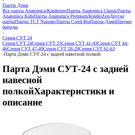
Парты Дэми
Все парты Anatomica/Kinderzen
Парты Anatomica Classic
Парты
Anatomica Kids
Парты Anatomica Premium/KinderZen
Другие
парты
Парты TCT Nanotec
Парты Comf-Pro
Парты Дэми
Прочие
бренды
-
Серия СУТ 24
Серия СУТ 24
Серия СУТ 25
Серия СУТ 41-43
Серия СУТ 44-
46
Серия СУТ 47-49
Серия СУТ 28-29
Серия СУТ 62-63
-
Парта Дэми СУТ-24 с задней навесной полкой
Парта Дэми СУТ-24 с задней
навесной
полкой
Характеристики и
описание