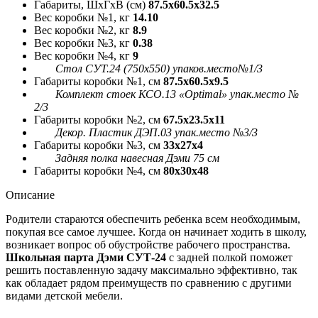
Габариты, ШxГxВ (см)
87.5x60.5x32.5
Вес коробки №1, кг
14.10
Вес коробки №2, кг
8.9
Вес коробки №3, кг
0.38
Вес коробки №4, кг
9
Стол СУТ.24 (750х550) упаков.место№1/3
Габариты коробки №1, см
87.5x60.5x9.5
Комплект стоек КСО.13 «Optimal» упак.место №
2/3
Габариты коробки №2, см
67.5x23.5x11
Декор. Пластик ДЭП.03 упак.место №3/3
Габариты коробки №3, см
33x27x4
Задняя полка навесная Дэми 75 см
Габариты коробки №4, см
80x30x48
Описание
Родители стараются обеспечить ребенка всем необходимым,
покупая все самое лучшее. Когда он начинает ходить в школу,
возникает вопрос об обустройстве рабочего пространства.
Школьная парта Дэми СУТ-24
с задней полкой поможет
решить поставленную задачу максимально эффективно, так
как обладает рядом преимуществ по сравнению с другими
видами детской мебели.