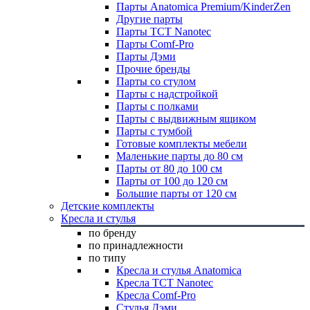
Парты Anatomica Premium/KinderZen
Другие парты
Парты TCT Nanotec
Парты Comf-Pro
Парты Дэми
Прочие бренды
Парты со стулом
Парты с надстройкой
Парты с полками
Парты с выдвижным ящиком
Парты с тумбой
Готовые комплекты мебели
Маленькие парты до 80 см
Парты от 80 до 100 см
Парты от 100 до 120 см
Большие парты от 120 см
Детские комплекты
Кресла и стулья
по бренду
по принадлежности
по типу
Кресла и стулья Anatomica
Кресла TCT Nanotec
Кресла Comf-Pro
Стулья Дэми