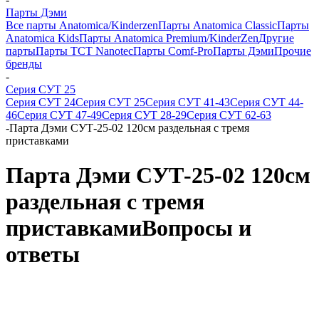
Парты Дэми
Все парты Anatomica/Kinderzen
Парты Anatomica Classic
Парты
Anatomica Kids
Парты Anatomica Premium/KinderZen
Другие
парты
Парты TCT Nanotec
Парты Comf-Pro
Парты Дэми
Прочие
бренды
-
Серия СУТ 25
Серия СУТ 24
Серия СУТ 25
Серия СУТ 41-43
Серия СУТ 44-
46
Серия СУТ 47-49
Серия СУТ 28-29
Серия СУТ 62-63
-
Парта Дэми СУТ-25-02 120см раздельная с тремя
приставками
Парта Дэми СУТ-25-02 120см
раздельная с тремя
приставками
Вопросы и
ответы