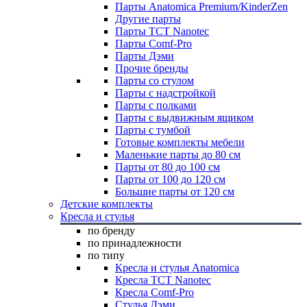
Парты Anatomica Premium/KinderZen
Другие парты
Парты TCT Nanotec
Парты Comf-Pro
Парты Дэми
Прочие бренды
Парты со стулом
Парты с надстройкой
Парты с полками
Парты с выдвижным ящиком
Парты с тумбой
Готовые комплекты мебели
Маленькие парты до 80 см
Парты от 80 до 100 см
Парты от 100 до 120 см
Большие парты от 120 см
Детские комплекты
Кресла и стулья
по бренду
по принадлежности
по типу
Кресла и стулья Anatomica
Кресла TCT Nanotec
Кресла Comf-Pro
Стулья Дэми