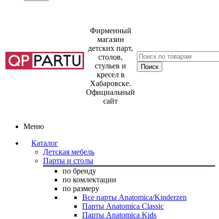
Фирменный
магазин
детских парт,
столов,
стульев и
кресел в
Хабаровске.
Официальный
сайт
Меню
Каталог
Детская мебель
Парты и столы
по бренду
по комлектации
по размеру
Все парты Anatomica/Kinderzen
Парты Anatomica Classic
Парты Anatomica Kids