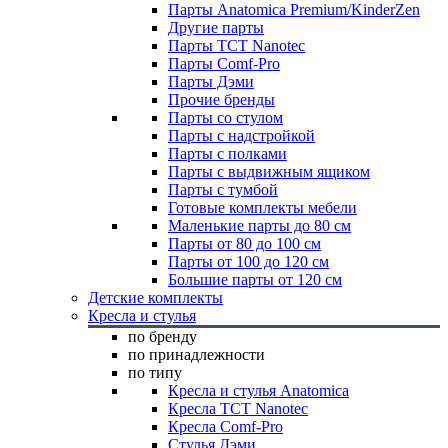
Парты Anatomica Premium/KinderZen
Другие парты
Парты TCT Nanotec
Парты Comf-Pro
Парты Дэми
Прочие бренды
Парты со стулом
Парты с надстройкой
Парты с полками
Парты с выдвижным ящиком
Парты с тумбой
Готовые комплекты мебели
Маленькие парты до 80 см
Парты от 80 до 100 см
Парты от 100 до 120 см
Большие парты от 120 см
Детские комплекты
Кресла и стулья
по бренду
по принадлежности
по типу
Кресла и стулья Anatomica
Кресла TCT Nanotec
Кресла Comf-Pro
Стулья Дэми