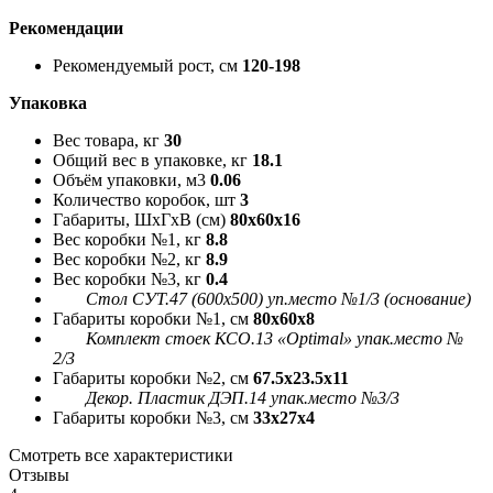
Рекомендации
Рекомендуемый рост, см
120-198
Упаковка
Вес товара, кг
30
Общий вес в упаковке, кг
18.1
Объём упаковки, м3
0.06
Количество коробок, шт
3
Габариты, ШxГxВ (см)
80x60x16
Вес коробки №1, кг
8.8
Вес коробки №2, кг
8.9
Вес коробки №3, кг
0.4
Стол СУТ.47 (600х500) уп.место №1/3 (основание)
Габариты коробки №1, см
80x60x8
Комплект стоек КСО.13 «Optimal» упак.место №
2/3
Габариты коробки №2, см
67.5x23.5x11
Декор. Пластик ДЭП.14 упак.место №3/3
Габариты коробки №3, см
33x27x4
Смотреть все характеристики
Отзывы