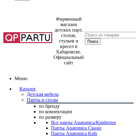
Фирменный
магазин
детских парт,
столов,
стульев и
кресел в
Хабаровске.
Официальный
сайт
Меню
Каталог
Детская мебель
Парты и столы
по бренду
по комлектации
по размеру
Все парты Anatomica/Kinderzen
Парты Anatomica Classic
Парты Anatomica Kids