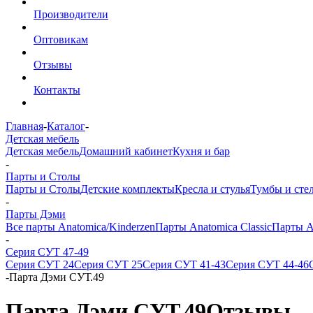
Производители
Оптовикам
Отзывы
Контакты
Главная
-
Каталог
-
Детская мебель
Детская мебель
Домашний кабинет
Кухня и бар
-
Парты и Столы
Парты и Столы
Детские комплекты
Кресла и стулья
Тумбы и сте
-
Парты Дэми
Все парты Anatomica/Kinderzen
Парты Anatomica Classic
Парты A
-
Серия СУТ 47-49
Серия СУТ 24
Серия СУТ 25
Серия СУТ 41-43
Серия СУТ 44-46
-
Парта Дэми СУТ.49
Парта Дэми СУТ.49
Отзывы