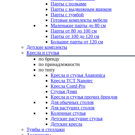
Парты с полками
Парты с выдвижным ящиком
Парты с тумбой
Готовые комплекты мебели
Маленькие парты до 80 см
Парты от 80 до 100 см
Парты от 100 до 120 см
Большие парты от 120 см
Детские комплекты
Кресла и стулья
по бренду
по принадлежности
по типу
Кресла и стулья Anatomica
Кресла TCT Nanotec
Кресла Comf-Pro
Стулья Дэми
Кресла и стулья прочих брендов
Для обычных столов
Для растущих столов
Коленные стулья
Детские растущие стулья
Детские кресла
Тумбы и стеллажи
Аксессуары