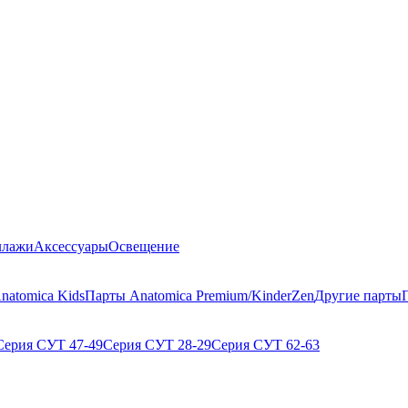
ллажи
Аксессуары
Освещение
natomica Kids
Парты Anatomica Premium/KinderZen
Другие парты
Серия СУТ 47-49
Серия СУТ 28-29
Серия СУТ 62-63