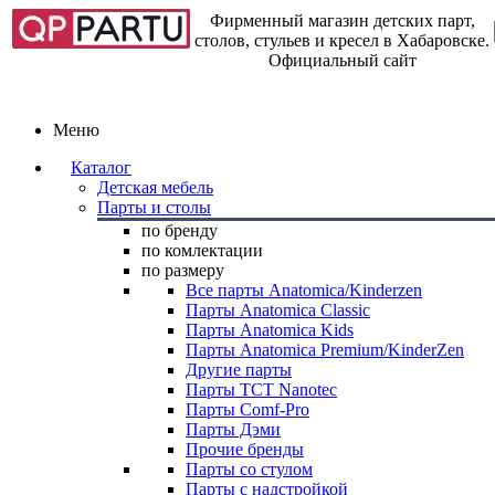
Фирменный магазин детских парт,
столов, стульев и кресел в Хабаровске.
Официальный сайт
Меню
Каталог
Детская мебель
Парты и столы
по бренду
по комлектации
по размеру
Все парты Anatomica/Kinderzen
Парты Anatomica Classic
Парты Anatomica Kids
Парты Anatomica Premium/KinderZen
Другие парты
Парты TCT Nanotec
Парты Comf-Pro
Парты Дэми
Прочие бренды
Парты со стулом
Парты с надстройкой