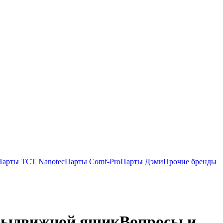
Парты TCT Nanotec
Парты Comf-Pro
Парты Дэми
Прочие бренды
 выдвижной ящик
Вопросы и