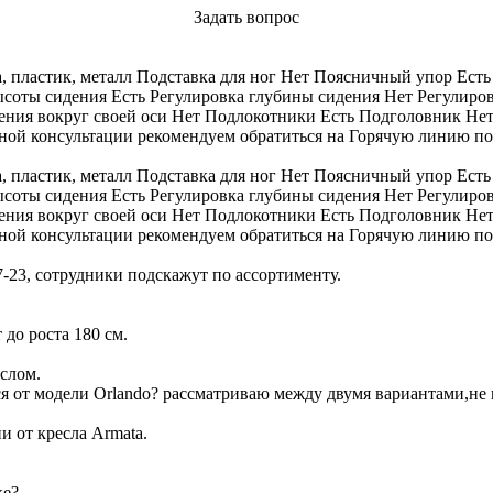
Задать вопрос
а, пластик, металл Подставка для ног Нет Поясничный упор Ест
соты сидения Есть Регулировка глубины сидения Нет Регулиро
ния вокруг своей оси Нет Подлокотники Есть Подголовник Нет 
ьной консультации рекомендуем обратиться на Горячую линию по 
а, пластик, металл Подставка для ног Нет Поясничный упор Ест
соты сидения Есть Регулировка глубины сидения Нет Регулиро
ния вокруг своей оси Нет Подлокотники Есть Подголовник Нет 
ьной консультации рекомендуем обратиться на Горячую линию по 
7-23, сотрудники подскажут по ассортименту.
 до роста 180 см.
еслом.
я от модели Orlando? рассматриваю между двумя вариантами,не 
и от кресла Armata.
ке?