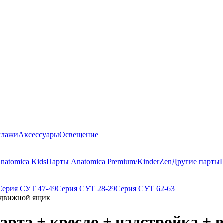
ллажи
Аксессуары
Освещение
natomica Kids
Парты Anatomica Premium/KinderZen
Другие парты
Серия СУТ 47-49
Серия СУТ 28-29
Серия СУТ 62-63
выдвижной ящик
арта + кресло + надстройка +