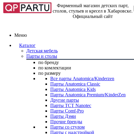
Фирменный магазин детских парт,
столов, стульев и кресел в Хабаровске.
Официальный сайт
Меню
Каталог
Детская мебель
Парты и столы
по бренду
по комлектации
по размеру
Все парты Anatomica/Kinderzen
Парты Anatomica Classic
Парты Anatomica Kids
Парты Anatomica Premium/KinderZen
Другие парты
Парты TCT Nanotec
Парты Comf-Pro
Парты Дэми
Прочие бренды
Парты со стулом
Парты с надстройкой