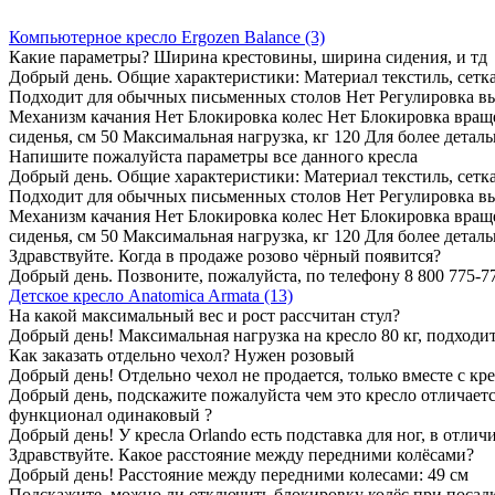
Компьютерное кресло Ergozen Balance (3)
Какие параметры? Ширина крестовины, ширина сидения, и тд
Добрый день. Общие характеристики: Материал текстиль, сетк
Подходит для обычных письменных столов Нет Регулировка вы
Механизм качания Нет Блокировка колес Нет Блокировка враще
сиденья, см 50 Максимальная нагрузка, кг 120 Для более детал
Напишите пожалуйста параметры все данного кресла
Добрый день. Общие характеристики: Материал текстиль, сетк
Подходит для обычных письменных столов Нет Регулировка вы
Механизм качания Нет Блокировка колес Нет Блокировка враще
сиденья, см 50 Максимальная нагрузка, кг 120 Для более детал
Здравствуйте. Когда в продаже розово чёрный появится?
Добрый день. Позвоните, пожалуйста, по телефону 8 800 775-7
Детское кресло Anatomica Armata (13)
На какой максимальный вес и рост рассчитан стул?
Добрый день! Максимальная нагрузка на кресло 80 кг, подходит
Как заказать отдельно чехол? Нужен розовый
Добрый день! Отдельно чехол не продается, только вместе с кр
Добрый день, подскажите пожалуйста чем это кресло отличаетс
функционал одинаковый ?
Добрый день! У кресла Orlando есть подставка для ног, в отличи
Здравствуйте. Какое расстояние между передними колёсами?
Добрый день! Расстояние между передними колесами: 49 см
Подскажите, можно ли отключить блокировку колёс при посад