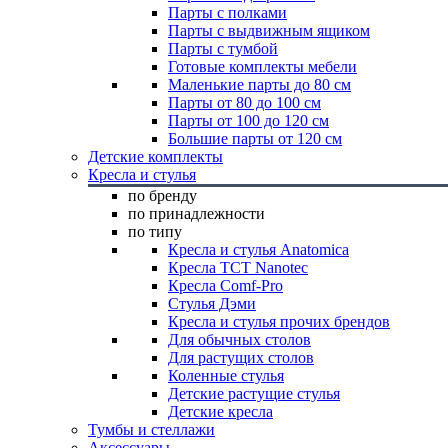
Парты с полками
Парты с выдвижным ящиком
Парты с тумбой
Готовые комплекты мебели
Маленькие парты до 80 см
Парты от 80 до 100 см
Парты от 100 до 120 см
Большие парты от 120 см
Детские комплекты
Кресла и стулья
по бренду
по принадлежности
по типу
Кресла и стулья Anatomica
Кресла TCT Nanotec
Кресла Comf-Pro
Стулья Дэми
Кресла и стулья прочих брендов
Для обычных столов
Для растущих столов
Коленные стулья
Детские растущие стулья
Детские кресла
Тумбы и стеллажи
Аксессуары