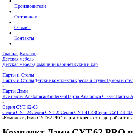
Производители
Оптовикам
Отзывы
Контакты
Главная
-
Каталог
-
Детская мебель
Детская мебель
Домашний кабинет
Кухня и бар
-
Парты и Столы
Парты и Столы
Детские комплекты
Кресла и стулья
Тумбы и сте
-
Парты Дэми
Все парты Anatomica/Kinderzen
Парты Anatomica Classic
Парты A
-
Серия СУТ 62-63
Серия СУТ 24
Серия СУТ 25
Серия СУТ 41-43
Серия СУТ 44-46
-
Комплект Дэми СУТ.62 PRO парта + кресло + надстройка + 
Комплект Дэми СУТ.62 PRO п