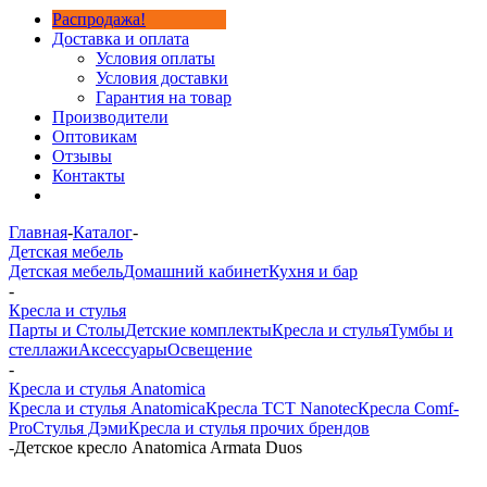
Распродажа!
Доставка и оплата
Условия оплаты
Условия доставки
Гарантия на товар
Производители
Оптовикам
Отзывы
Контакты
Главная
-
Каталог
-
Детская мебель
Детская мебель
Домашний кабинет
Кухня и бар
-
Кресла и стулья
Парты и Столы
Детские комплекты
Кресла и стулья
Тумбы и
стеллажи
Аксессуары
Освещение
-
Кресла и стулья Anatomica
Кресла и стулья Anatomica
Кресла TCT Nanotec
Кресла Comf-
Pro
Стулья Дэми
Кресла и стулья прочих брендов
-
Детское кресло Anatomica Armata Duos