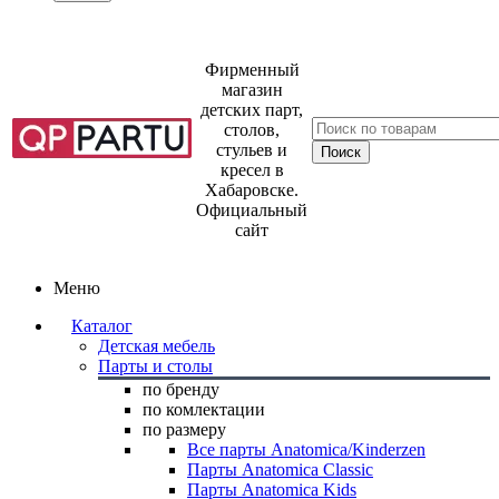
Фирменный
магазин
детских парт,
столов,
стульев и
кресел в
Хабаровске.
Официальный
сайт
Меню
Каталог
Детская мебель
Парты и столы
по бренду
по комлектации
по размеру
Все парты Anatomica/Kinderzen
Парты Anatomica Classic
Парты Anatomica Kids