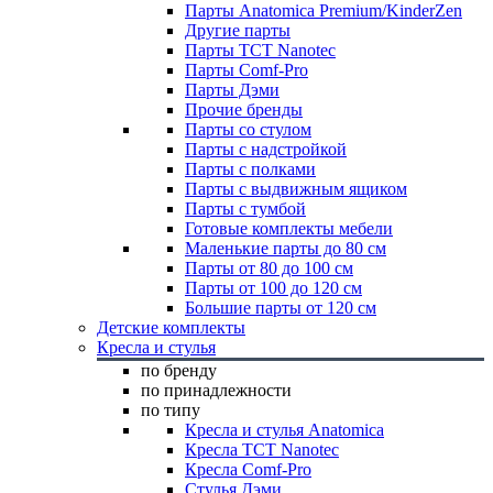
Парты Anatomica Premium/KinderZen
Другие парты
Парты TCT Nanotec
Парты Comf-Pro
Парты Дэми
Прочие бренды
Парты со стулом
Парты с надстройкой
Парты с полками
Парты с выдвижным ящиком
Парты с тумбой
Готовые комплекты мебели
Маленькие парты до 80 см
Парты от 80 до 100 см
Парты от 100 до 120 см
Большие парты от 120 см
Детские комплекты
Кресла и стулья
по бренду
по принадлежности
по типу
Кресла и стулья Anatomica
Кресла TCT Nanotec
Кресла Comf-Pro
Стулья Дэми